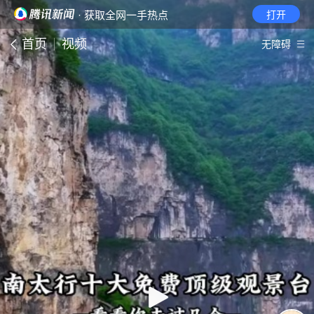
· 获取全网一手热点
打开
首页
视频
无障碍