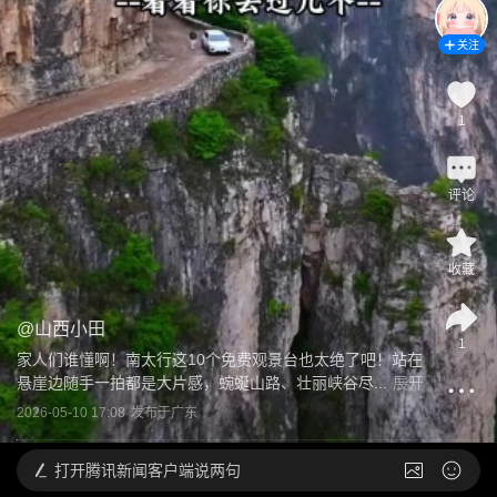
关注
1
评论
收藏
@
山西小田
1
家人们谁懂啊！南太行这10个免费观景台也太绝了吧！站在
悬崖边随手一拍都是大片感，蜿蜒山路、壮丽峡谷尽...
展开
2026-05-10 17:08
发布于
广东
打开
腾讯新闻客户端说两句