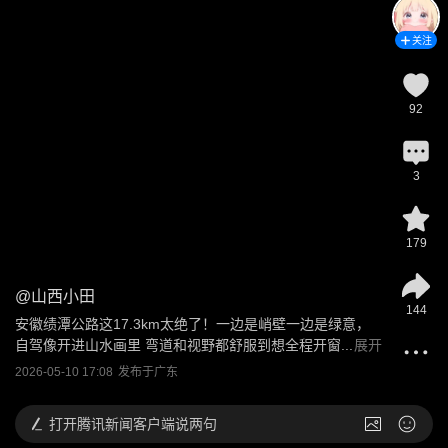
关注
92
3
179
@
山西小田
144
安徽绩潭公路这17.3km太绝了！一边是峭壁一边是绿意，
自驾像开进山水画里 弯道和视野都舒服到想全程开窗...
展开
2026-05-10 17:08
发布于
广东
打开
腾讯新闻客户端说两句