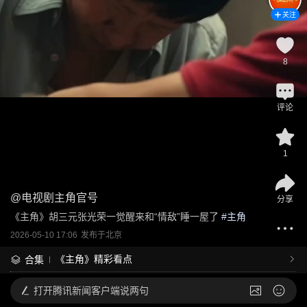
关注
8
评论
1
@
电视剧主角官号
分享
《主角》胡三元张光荣一觉醒来和“情敌”睡一屋了
 #
主角
2026-05-10 17:06
发布于
北京
《主角》精彩看点
合集
打开
腾讯新闻客户端说两句