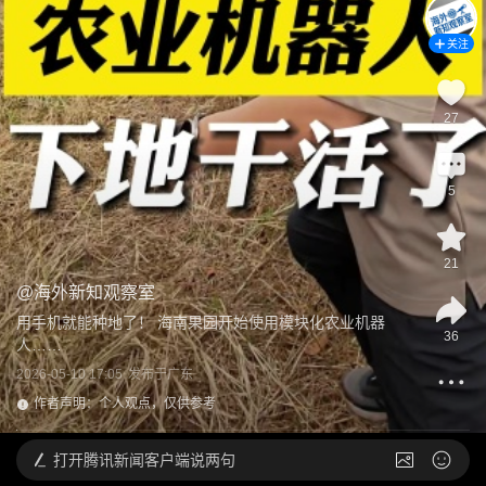
关注
27
5
21
@
海外新知观察室
用手机就能种地了！ 海南果园开始使用模块化农业机器
36
人……
2026-05-10 17:05
发布于
广东
作者声明：个人观点，仅供参考
打开
腾讯新闻客户端说两句