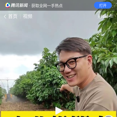
· 获取全网一手热点
打开
首页
视频
无障碍