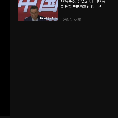
经济学家马光远《中国经济
新周期与电影新时代：从票
房经济到注意力和体验经
41
|
23:56
济》
1评论
-3小时前