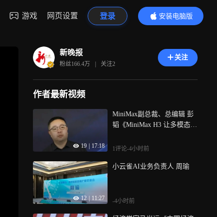
游戏
网页设置
登录
安装电脑版
内容更精彩
新晚报
关注
粉丝
166.4万
|
关注
2
作者最新视频
MiniMax副总裁、总编辑 彭
韬《MiniMax H3 让多模态智
能进入电影创作现场》
19
|
17:18
1评论
-4小时前
小云雀AI业务负责人 周瑜
12
|
11:27
-4小时前