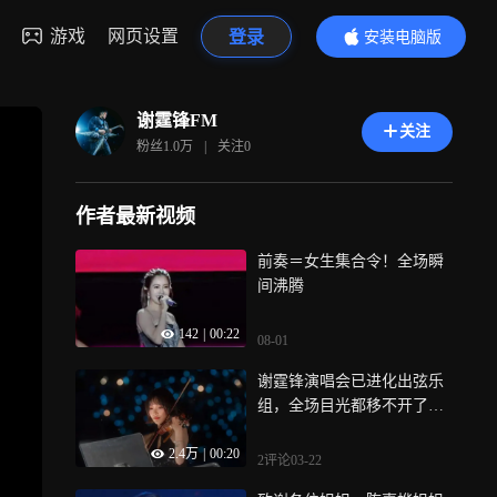
游戏
网页设置
登录
安装电脑版
内容更精彩
谢霆锋FM
关注
粉丝
1.0万
|
关注
0
作者最新视频
前奏＝女生集合令！全场瞬
间沸腾
142
|
00:22
08-01
谢霆锋演唱会已进化出弦乐
组，全场目光都移不开了，
全员黑裙，琴弓起落！
2.4万
|
00:20
2评论
03-22