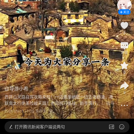
关注
2
评论
9
@
导游小希
8
西井山天路自驾攻略来啦！一边悬崖峭壁一边云海翻涌，串
联南太行绝美险峻天路！老司机可挑战，新手慎行，...
展开
2026-05-10 17:00
发布于
广东
打开
腾讯新闻客户端说两句