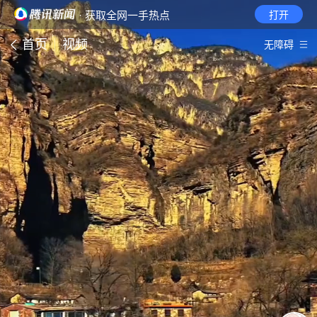
· 获取全网一手热点
打开
首页
视频
无障碍