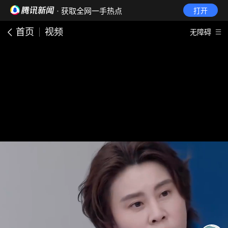
· 获取全网一手热点
打开
首页
视频
无障碍