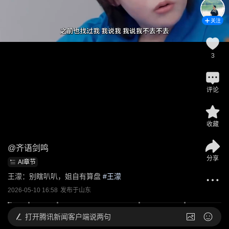
关注
3
评论
收藏
@
齐语剑鸣
分享
AI章节
王濛：别瞎叭叭，姐自有算盘
 #
王濛
2026-05-10 16:58
发布于
山东
打开
腾讯新闻客户端说两句