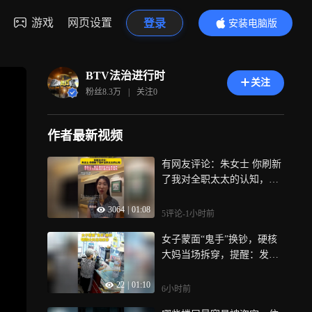
游戏
网页设置
登录
安装电脑版
内容更精彩
BTV法治进行时
关注
粉丝
8.3万
|
关注
0
作者最新视频
有网友评论：朱女士 你刷新
了我对全职太太的认知，朱
女士：我只是恰好站出来发
3064
|
01:08
声，千千万万的妈妈们都在
5评论
-1小时前
发光发热
女子蒙面“鬼手”换钞，硬核
大妈当场拆穿，提醒：发现
假币应立即报警
22
|
01:10
6小时前