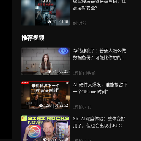
哪些楼层最容易被盗窃，住
高层就安全？
29
|
01:16
8小时前
推荐视频
存储涨疯了！普通人怎么做
数据备份？可能比你想的更
省钱
74
|
05:21
1评论
1小时前
AI 硬件大爆发，谁能抢占下
一个“iPhone 时刻”
1298
|
01:22:52
1评论
07-15
Siri AI深度体验：整体变好
用了，但也会出现小BUG
1.8万
|
05:19