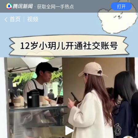
· 获取全网一手热点
打开
首页
视频
无障碍