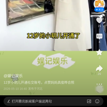
关注
15
4
3
20
@
娱记娱乐
12岁小玥儿开通社交账号，点赞妈妈具俊晔合照
2026-05-10 16:40
发布于
河北
打开
腾讯新闻客户端说两句