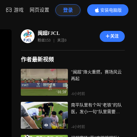
游戏
网页设置
登录
安装电脑版
内容更精彩
闽超FJCL
关注
粉丝
153
|
关注
0
作者最新视频
“闽超”烽火重燃，赛场风云
再起
01:59
-6小时前
南平队里有个叫“老铁”的队
医，发小一句“队里需要
人”，他每周从厦门跨城赶
181
|
04:53
来，从护着一个人，到护着
-4小时前
一群人，他说，最怕的不是