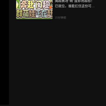
闽超赛场“萌”度即将超标！
输球，是告别
已就位，谁能扛住这份可爱
暴击！攒了这么多天的童真
13
|
00:29
和热情，8月8日，一次性放
35分钟前
送！