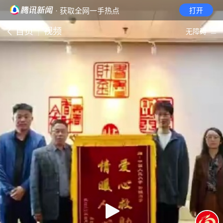
· 获取全网一手热点
打开
首页
视频
无障碍