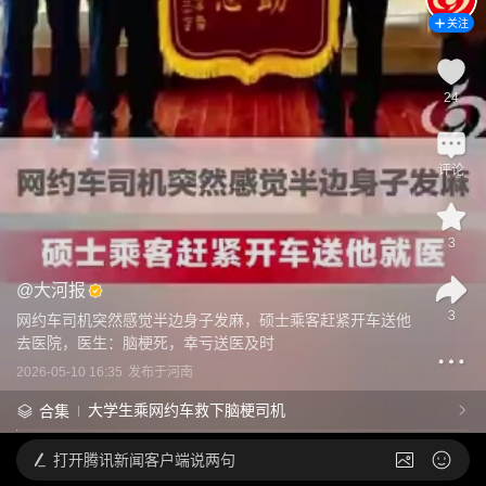
关注
24
评论
3
@
大河报
3
网约车司机突然感觉半边身子发麻，硕士乘客赶紧开车送他
去医院，医生：脑梗死，幸亏送医及时
2026-05-10 16:35
发布于
河南
大学生乘网约车救下脑梗司机
合集
打开
腾讯新闻客户端说两句