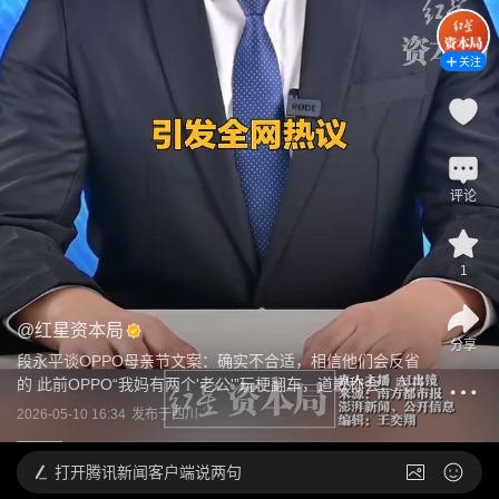
关注
评论
1
@
红星资本局
分享
段永平谈OPPO母亲节文案：确实不合适，相信他们会反省
的 此前OPPO“我妈有两个'老公'”玩梗翻车，道歉称会...
展开
2026-05-10 16:34
发布于
四川
打开
腾讯新闻客户端说两句