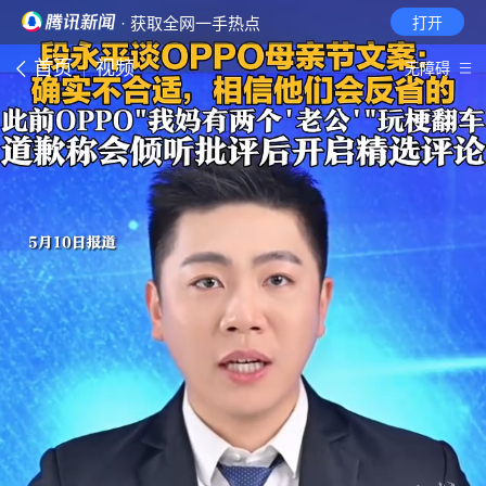
· 获取全网一手热点
打开
首页
视频
无障碍