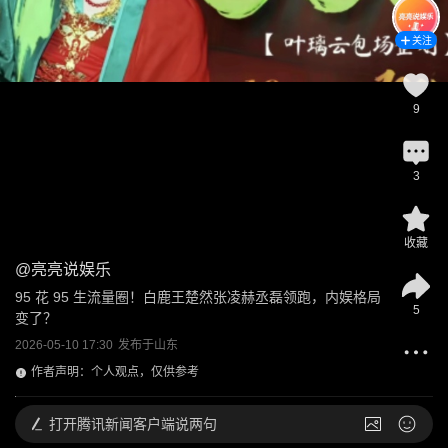
关注
9
3
收藏
@
亮亮说娱乐
95 花 95 生流量圈！白鹿王楚然张凌赫丞磊领跑，内娱格局
5
变了？
2026-05-10 17:30
发布于
山东
作者声明：个人观点，仅供参考
打开
腾讯新闻客户端说两句