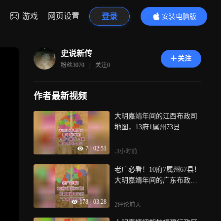
游戏
网页设置
登录
安装电脑版
内容更精彩
史说新传
关注
粉丝
3070
|
关注
0
作者最新视频
大明嘉靖年间的江西布政司
地图，13府1属州73县
7
|
02:51
-3小时前
老广必看！10府7属州67县！
大明嘉靖年间的广东布政司
版图
178
|
03:28
2评论
前天