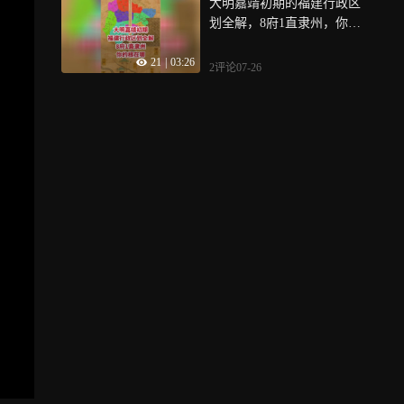
大明嘉靖初期的福建行政区
划全解，8府1直隶州，你的
根在哪
21
|
03:26
2评论
07-26