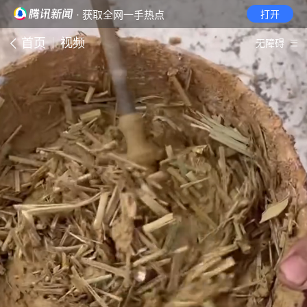
· 获取全网一手热点
打开
首页
视频
无障碍