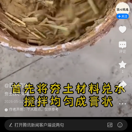
关注
评论
1
@
匠心筑造
分享
夯土教学来喽
2026-05-10 15:47
发布于
广东
作者声明：个人观点，仅供参考
打开
腾讯新闻客户端说两句