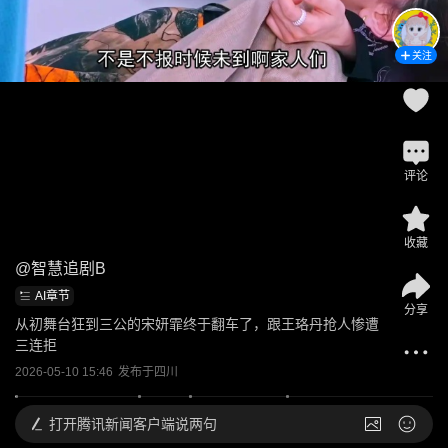
关注
评论
收藏
@
智慧追剧B
AI章节
分享
从初舞台狂到三公的宋妍霏终于翻车了，跟王珞丹抢人惨遭
三连拒
2026-05-10 15:46
发布于
四川
打开
腾讯新闻客户端说两句