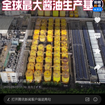
关注
7
1
4
6
@
俯瞰岭南
全世界最大的酱油生产地
2026-05-10 15:39
发布于
广东
打开
腾讯新闻客户端说两句