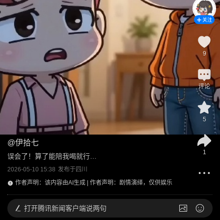
关注
9
评论
5
@
伊拾七
1
误会了！算了能陪我喝就行…
2026-05-10 15:38
发布于
四川
作者声明：该内容由AI生成 | 作者声明：剧情演绎，仅供娱乐
打开
腾讯新闻客户端说两句