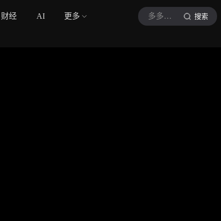
财经
AI
更多
多多体坛
搜索