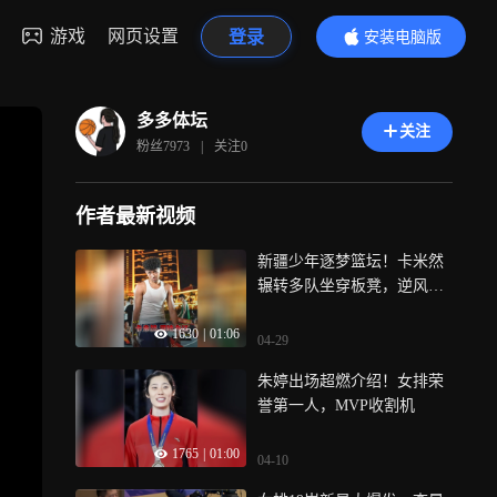
游戏
网页设置
登录
安装电脑版
内容更精彩
多多体坛
关注
粉丝
7973
|
关注
0
作者最新视频
新疆少年逐梦篮坛！卡米然
辗转多队坐穿板凳，逆风强
势崛起｜体坛记忆
1630
|
01:06
04-29
朱婷出场超燃介绍！女排荣
誉第一人，MVP收割机
1765
|
01:00
04-10