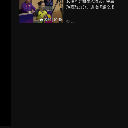
女排19岁新星大爆发，李晨
瑄豪取31分，进攻闪耀全场
2230
|
00:40
03-26