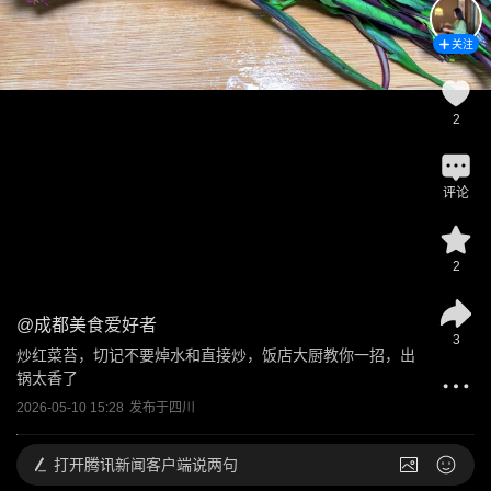
关注
2
评论
2
@
成都美食爱好者
3
炒红菜苔，切记不要焯水和直接炒，饭店大厨教你一招，出
锅太香了
2026-05-10 15:28
发布于
四川
打开
腾讯新闻客户端说两句