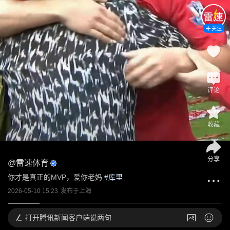
关注
评论
收藏
分享
@
雷速体育
你才是真正的MVP，爱你老妈
 #
库里
2026-05-10 15:23
发布于
上海
打开
腾讯新闻客户端说两句