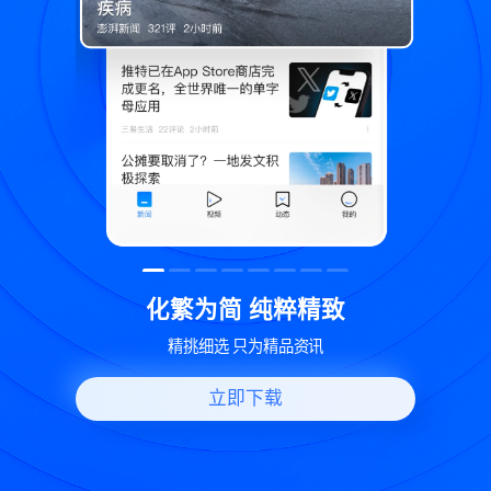
精致
世界变化 热问一下
讯
好问题好回答 多元视角看问题
立即下载