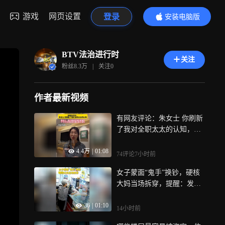
游戏
网页设置
登录
安装电脑版
内容更精彩
BTV法治进行时
关注
粉丝
8.3万
|
关注
0
作者最新视频
有网友评论：朱女士 你刷新
了我对全职太太的认知，朱
女士：我只是恰好站出来发
4.4万
|
01:08
声，千千万万的妈妈们都在
74评论
7小时前
发光发热
女子蒙面“鬼手”换钞，硬核
大妈当场拆穿，提醒：发现
假币应立即报警
36
|
01:10
14小时前