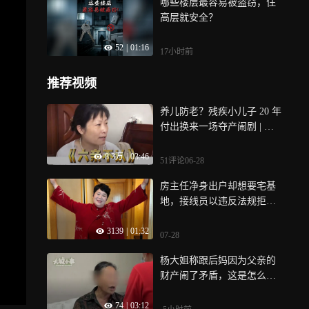
哪些楼层最容易被盗窃，住
高层就安全？
52
|
01:16
17小时前
推荐视频
养儿防老？残疾小儿子 20 年
付出换来一场夺产闹剧 | 纪
录片
8.3万
|
03:46
51评论
06-28
房主任净身出户却想要宅基
地，接线员以违反法规拒
绝，她反手道德绑架
3139
|
01:32
07-28
杨大姐称跟后妈因为父亲的
财产闹了矛盾，这是怎么回
事呢？
74
|
03:12