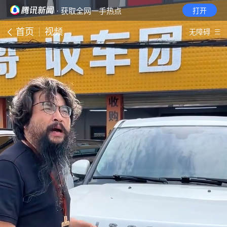
· 获取全网一手热点
打开
首页
视频
无障碍