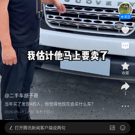
关注
1
收藏
1
@
二手车胡子哥
当年买了发现4的人，你觉得他现在会买什么车？
2026-05-10 14:30
发布于
四川
打开
腾讯新闻客户端说两句