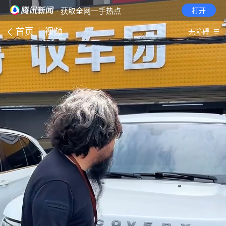
· 获取全网一手热点
打开
首页
视频
无障碍