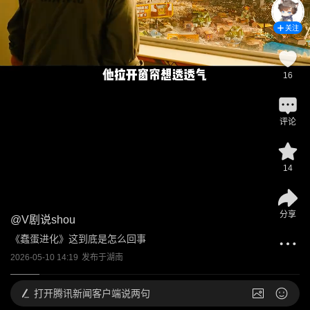
关注
16
评论
14
分享
@
V剧说shou
《蠢蛋进化》这到底是怎么回事
2026-05-10 14:19
发布于
湖南
打开
腾讯新闻客户端说两句