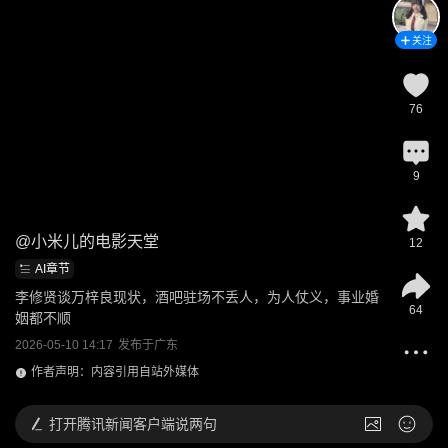
关注
76
9
@
小米儿的电影天堂
12
AI章节
李修贤谈万梓良现状，酒吧驻场不丢人，为人仗义，事业婚
64
姻都不顺
2026-05-10 14:17
发布于
广东
作者声明：内容引用自站外媒体
打开
腾讯新闻客户端说两句