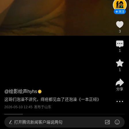
关注
3
1
1
分享
@
绘影绘声hyhs
这哥们泡澡不讲究，痔疮都见血了还泡澡《一本正经》
2026-05-10 12:45
发布于
山东
打开
腾讯新闻客户端说两句