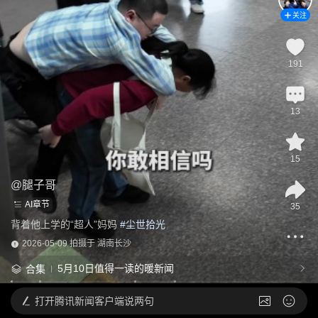
关注
191
13
15
@
腿子哥
AI章节
35
背着他上学的“超人”妈妈
 #
尘世拾光
2026-05-09 拍摄于 湖南长沙
5月10日值得一读的暖新闻
合集
打开
腾讯新闻客户端说两句