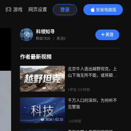
游戏
网页设置
登录
安装电脑版
内容更精彩
科领知寻
关注
粉丝
7820
|
关注
0
作者最新视频
北京牛人造出越野坦克，上
山下海无所不能，或将颠覆
未来陆战格局
502
|
07:18
1评论
-3小时前
千万人口的深圳，为何听不
见警笛
3656
|
02:35
-3小时前