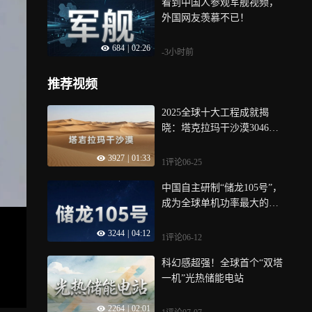
看到中国人参观军舰视频，
外国网友羡慕不已！
684
|
02:26
-3小时前
推荐视频
2025全球十大工程成就揭
晓：塔克拉玛干沙漠3046公
里锁边工程合龙
3927
|
01:33
1评论
06-25
中国自主研制“储龙105号”，
成为全球单机功率最大的机
器
3244
|
04:12
1评论
06-12
科幻感超强！全球首个“双塔
一机”光热储能电站
2264
|
02:01