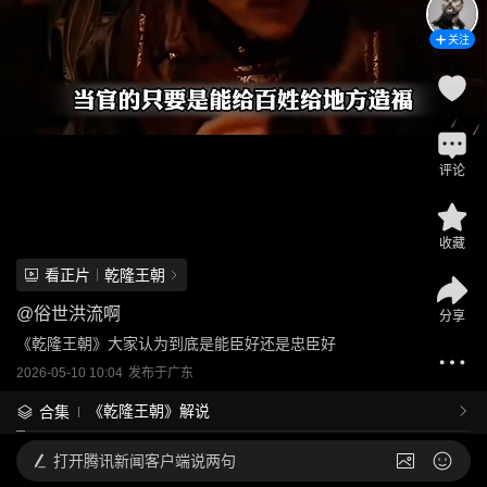
关注
评论
收藏
看正片
乾隆王朝
@
俗世洪流啊
分享
《乾隆王朝》大家认为到底是能臣好还是忠臣好
2026-05-10 10:04
发布于
广东
《乾隆王朝》解说
合集
打开
腾讯新闻客户端说两句