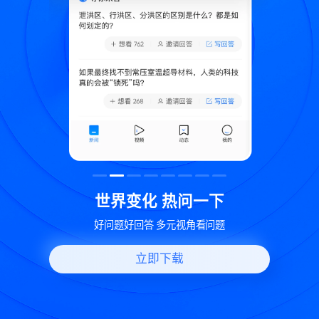
致
世界变化 热问一下
好问题好回答 多元视角看问题
立即下载