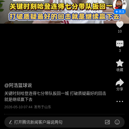
关注
10
3
收藏
@
阿浩篮球说
分享
关键时刻哈登连得七分带队扳回一城 打破质疑最好的回击
就是继续赢下去
2026-05-10 07:44
发布于
山东
打开
腾讯新闻客户端说两句