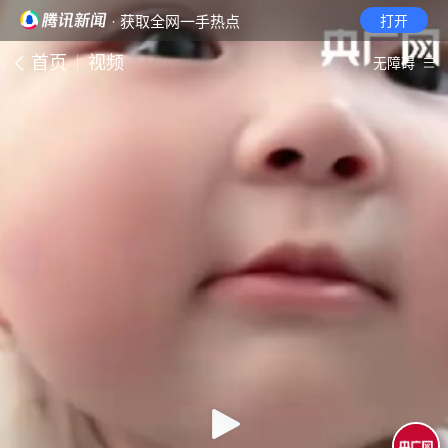
· 获取全网一手热点
打开
首页
视频
无障碍