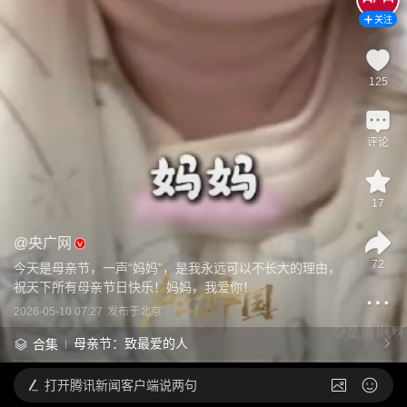
关注
125
评论
17
@
央广网
72
今天是母亲节，一声“妈妈”，是我永远可以不长大的理由，
祝天下所有母亲节日快乐！妈妈，我爱你！
2026-05-10 07:27
发布于
北京
母亲节：致最爱的人
合集
打开
腾讯新闻客户端说两句