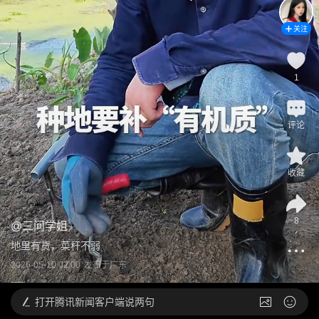
关注
1
评论
收藏
8
@
三问学姐
地里有货，菜秆不弱
2026-05-10 02:00
发布于
广东
打开
腾讯新闻客户端说两句