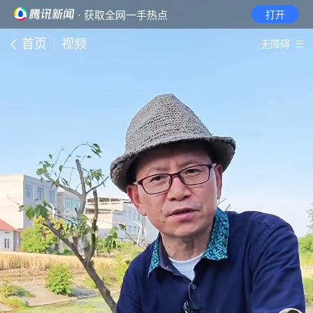
· 获取全网一手热点
打开
首页
视频
无障碍