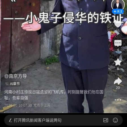
关注
61
4
8
@
南京方导
AI章节
20
河南小村庄惊现日寇遗留的飞机库，时刻提醒我们勿忘国
耻，吾辈自强
2026-05-10 07:30
发布于
江苏
打开
腾讯新闻客户端说两句