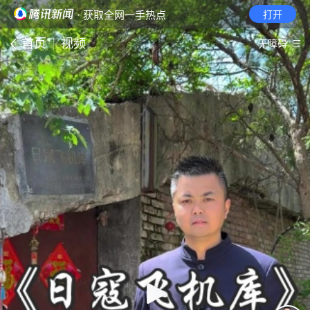
· 获取全网一手热点
打开
首页
视频
无障碍