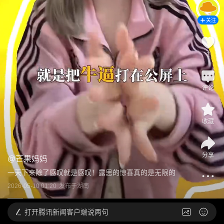
关注
1
评论
收藏
分享
@
芒果妈妈
一天下来除了感叹就是感叹！露思的惊喜真的是无限的
2026-05-10 01:20
发布于
湖南
打开
腾讯新闻客户端说两句