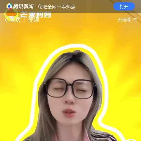
· 获取全网一手热点
打开
首页
视频
无障碍