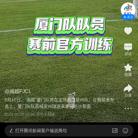
关注
评论
收藏
@
闽超FJCL
分享
5月10日，“闽超”厦门队将在主场迎战泉州队，在赛前发布
会上，厦门队队员喊泉州球迷来厦门吃沙茶面
2026-05-10 00:46
发布于
福建
打开
腾讯新闻客户端说两句