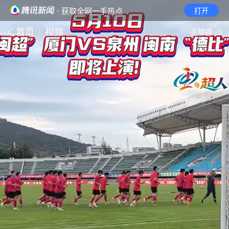
· 获取全网一手热点
打开
首页
视频
无障碍