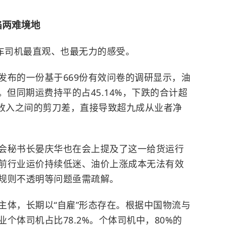
陷两难境地
货车司机最直观、也最无力的感受。
发布的一份基于669份有效问卷的调研显示，油
。但同期运费持平的占45.14%，下跌的合计超
本与收入之间的剪刀差，直接导致超九成从业者净
会秘书长晏庆华也在会上提及了这一给货运行
前行业运价持续低迷、油价上涨成本无法有效
规则不透明等问题亟需疏解。
主体，长期以“自雇”形态存在。根据
中国物流与
个体司机占比78.2%。个体司机中，80%的