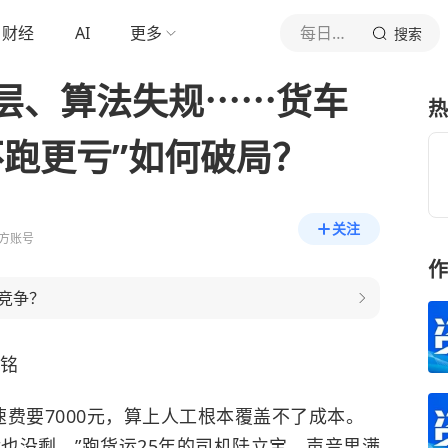
财经
AI
更多
每日经济新闻
搜索
层、算法失规⋯⋯货车
热
不跑更亏”如何破局？
关注
方账号
作
竞争？
铭
速费要7000元，算上人工根本覆盖不了成本。
啥也没剩。”跑货运25年的司机陆立宝，声音里满