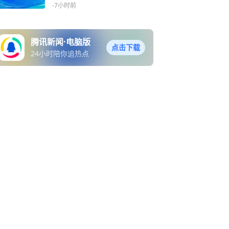
-7小时前
腾讯新闻·电脑版
点击下载
24小时陪你追热点