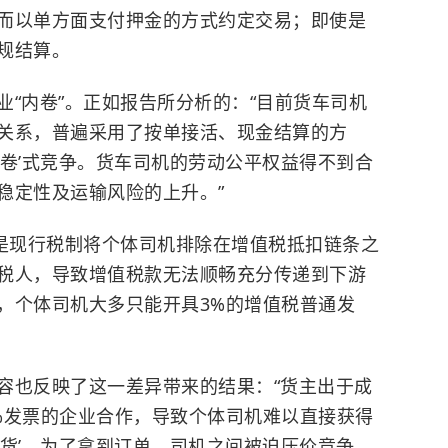
而以单方面支付押金的方式约定交易；即使是
规结算。
“内卷”。正如报告所分析的：“目前货车司机
关系，普遍采用了按单接活、现金结算的方
内卷’式竞争。货车司机的劳动公平权益得不到合
稳定性及运输风险的上升。”
，是现行税制将个体司机排除在增值税抵扣链条之
税人，导致增值税款无法顺畅充分传递到下游
，个体司机大多只能开具3%的增值税普通发
容也反映了这一差异带来的结果：“货主出于成
%发票的企业合作，导致个体司机难以直接获得
找货’。为了拿到订单，司机之间被迫压价竞争，