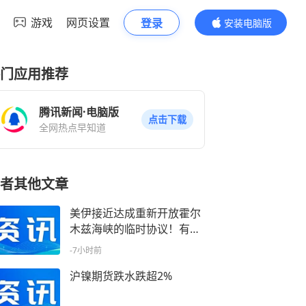
游戏
网页设置
登录
安装电脑版
内容更精彩
门应用推荐
腾讯新闻·电脑版
点击下载
全网热点早知道
者其他文章
美伊接近达成重新开放霍尔
木兹海峡的临时协议！有色
金属ETF天弘（159157）标
-7小时前
的指数盘中大涨超2%，规模
为深市同标的第一
沪镍期货跌水跌超2%