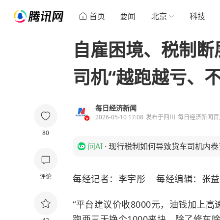
首页
要闻
北京
科技
自雇困境、税制断
司机“越跑越亏、
每日经济新闻
2026-05-10 17:08
发布于
四川
每日经济新闻官
80
问AI
·
现行税制如何导致货车司机内卷
评论
每经记者：李宇彤 每经编辑：张益
“平台建议价收8000元，油钱加上高
跑两三天挣个1000来块，除了修车