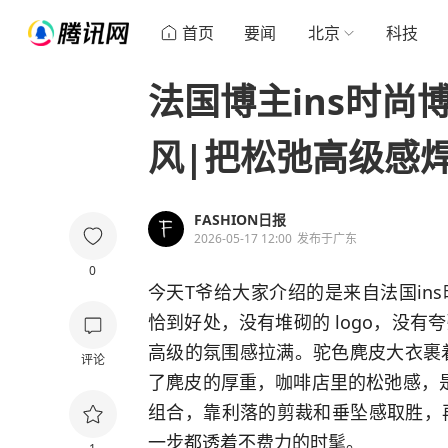
首页
要闻
北京
科技
法国博主ins时尚博
风|把松弛高级感
FASHION日报
2026-05-17 12:00
发布于
广东
0
今天T爷给大家介绍的是来自法国ins
恰到好处，没有堆砌的 logo，没
高级的氛围感拉满。驼色麂皮大衣裹着
评论
了麂皮的厚重，咖啡店里的松弛感，是
组合，靠利落的剪裁和垂坠感取胜，
一步都透着不费力的时髦。