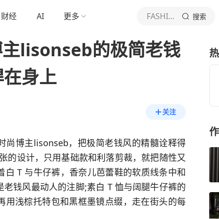
财经
AI
更多
FASHION日报
搜索
主lisonseb的极简老钱
热
焊在身上
关注
作
时尚博主lisonseb，把极简老钱风的精髓诠释得
有夸张的设计，只用基础款和利落剪裁，就把随性又
白 T 与牛仔裤，香奈儿芭蕾鞋的软质线条中和
老钱风最动人的注脚;素白 T 恤与阔腿牛仔裤的
再用浅棕托特包和黑框墨镜点缀，走在街头的每