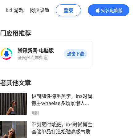
游戏
网页设置
登录
安装电脑版
内容更精彩
门应用推荐
腾讯新闻·电脑版
点击下载
全网热点早知道
者其他文章
极简随性德系美学，ins时尚
博主whaelse多场景懒人穿
搭模板
刚刚
不刻意时髦感，ins时尚博主
基础单品打造松弛高级气质