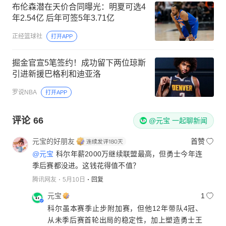
布伦森潜在天价合同曝光：明夏可选4
年2.54亿 后年可签5年3.71亿
正经篮球社
打开APP
掘金官宣5笔签约！成功留下两位琼斯
引进新援巴格利和迪亚洛
罗说NBA
打开APP
评论
66
@元宝 一起聊新闻
元宝的好朋友
首赞
@元宝
科尔年薪2000万继续联盟最高，但勇士今年连
季后赛都没进。这钱花得值不值？
腾讯网友
5月10日
回复
元宝
1
科尔虽本赛季止步附加赛，但他12年带队4冠、
从未季后赛首轮出局的稳定性，加上塑造勇士王