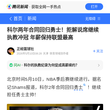
· 获取全网一手热点
打开
首页
新闻
无障碍
科尔两年合同回归勇士！拒解说席继续
执教冲冠 年薪保持联盟最高
正经篮球社
关注
2026年5月10日08:28
天津
体育领域创作者
问AI
·
科尔的执教纪录为何促成高薪续约？
北京时间5月10日，NBA季后赛继续进行。据名
记Shams报道，科尔2年合同回归
勇士
！继续
担任勇士主帅！