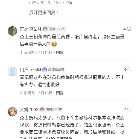
山东网友
5月10日
回复
展开更多回复
梵高的左耳
4
勇士王朝落幕的最后黄昏，陪库里终老，退休之前最
后再赚一票大的
上海网友
5月10日
回复
用户je75lkl
3
真佩服这些在球员和教练时期都拿过冠军的人，不止
有实力，运气也很好
山东网友
5月10日
回复
大姚2002
2
勇士伤病太多了，只留下个主教练科尔根本没法改变
现状，穆迪巴特勒都已经废了，铂金也很玻璃，勇士
要求变应该寻求改变球员阵容，增加后场和锋线，提
升球队高度，让轮换年轻化