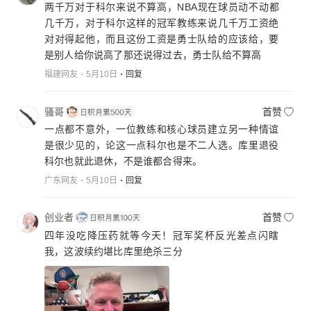
两千万对于科尔来说不算高，NBA现在球员动不动都
几千万，对于科尔这样的冠军教练来说几千万工资绝
对对得起他，而且这份工资是勇士队给的应该给，要
是别人给你说高了那还说得过去，勇士队给不算高
福建网友
5月10日
回复
骚哥
首赞
一点都不意外，一位教练和核心球员建立另一种情谊
是很少见的，论这一点科尔也是不二人选。库里退役
科尔也就此退休，不是谁都合得来。
广东网友
5月10日
回复
创业者
首赞
四年没吃降压药就等今天！冠军奖杯反光差点闪瞎
我，这波续约堪比库里绝杀三分