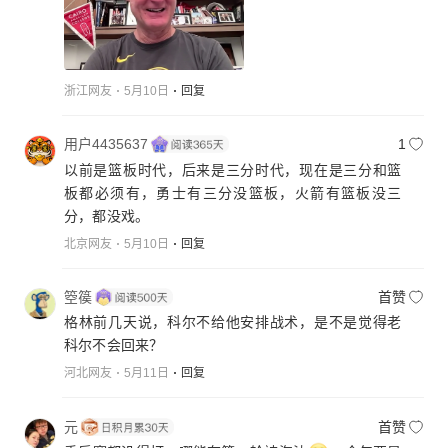
浙江网友
5月10日
回复
用户4435637
1
以前是篮板时代，后来是三分时代，现在是三分和篮
板都必须有，勇士有三分没篮板，火箭有篮板没三
分，都没戏。
北京网友
5月10日
回复
箜篌
首赞
格林前几天说，科尔不给他安排战术，是不是觉得老
科尔不会回来？
河北网友
5月11日
回复
元
首赞