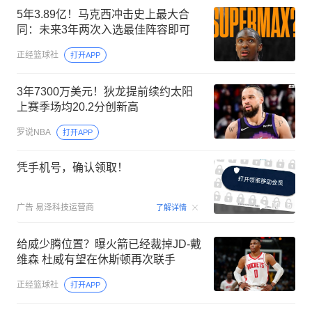
5年3.89亿！马克西冲击史上最大合
同：未来3年两次入选最佳阵容即可
正经篮球社
打开APP
3年7300万美元！狄龙提前续约太阳
上赛季场均20.2分创新高
罗说NBA
打开APP
凭手机号，确认领取！
00:15
广告
易泽科技运营商
了解详情
给威少腾位置？曝火箭已经裁掉JD-戴
维森 杜威有望在休斯顿再次联手
正经篮球社
打开APP