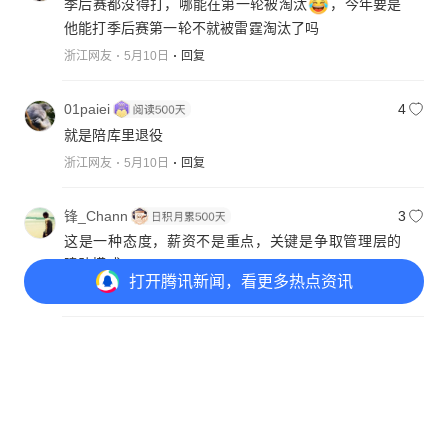
季后赛都没得打，哪能在第一轮被淘汰
，今年要是
他能打季后赛第一轮不就被雷霆淘汰了吗
浙江网友
5月10日
回复
01paiei
4
就是陪库里退役
浙江网友
5月10日
回复
锋_Chann
3
这是一种态度，薪资不是重点，关键是争取管理层的
建队模式
打开
腾讯新闻，看更多热点资讯
广东网友
5月10日
回复
一岩117
1
追梦真的老了 给底薪有点不尊重 最多一千万年薪 不
打开
APP参与讨论
能再多了 做个替补吧
66
57
19
33
吉林网友
5月10日
回复