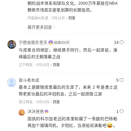
朝的战术体系和球队文化，2000万年薪放在NBA
教练市场其实是笔划算的长期投资。
内容由AI生成
5月10日
回复
展开更多回复
宁愿由我负苍天
14
与库里合同绑定，继续携手同行，然后一起退役，演
绎最后的王朝落幕之战
辽宁网友
5月10日
回复
奋斗者本成
5
基本上是跟随库里最后的生涯了，未来 2 年是勇士这
帮老家伙最后的冲冠机会，之后一起退隐江湖
浙江网友
5月10日
回复
沐沐爸爸
1
固执的科尔加老迈的库里和瘸了一条腿的巴特勒
再加个玻璃司机，夕阳红，当退役巡演看吧
。