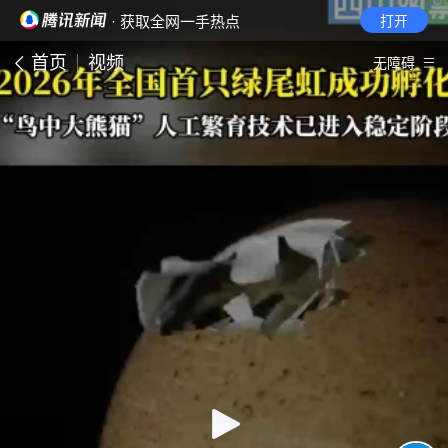
· 获取全网一手热点
打开
首页
视频
无障碍