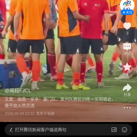
关注
3
评论
1
@
闽超FJCL
分享
文案：闽南一家亲！厦门队、泉州队赛前训练一见到彼此，
便开始火热交流
2026-05-09 23:32
发布于
福建
打开
腾讯新闻客户端说两句