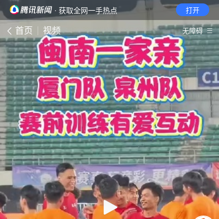
· 获取全网一手热点
打开
首页
视频
无障碍