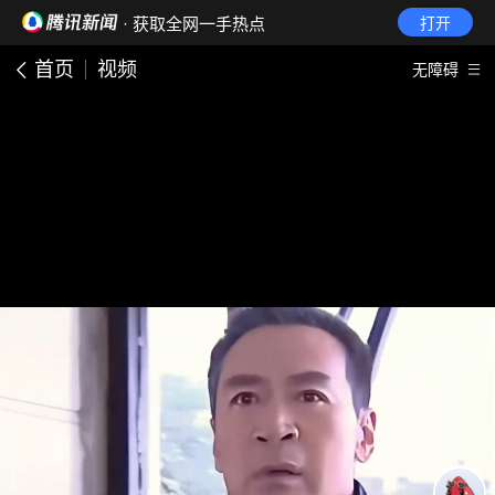
· 获取全网一手热点
打开
首页
视频
无障碍