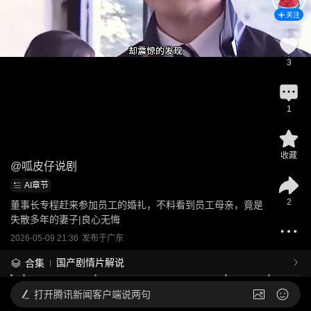
关注
3
1
收藏
@
呱皮仔说剧
AI章节
2
董事长专程赶来参加员工的婚礼，不料看到员工母亲，竟是
失散多年的妻子|良心无悔
2026-05-09 21:36
发布于
广东
国产剧情片解说
合集
打开
腾讯新闻客户端说两句