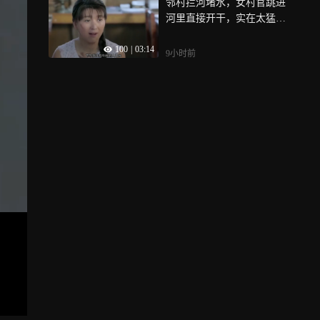
邻村拦河堵水，女村官跳进
河里直接开干，实在太猛了|
兰桐花开
100
|
03:14
9小时前