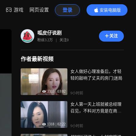
游戏
网页设置
登录
安装电脑版
内容更精彩
呱皮仔说剧
关注
粉丝
3.2万
|
关注
0
作者最新视频
女人做好心理准备后，才轻
轻的敲响了丈夫的房门|迷局
3333
|
03:02
9小时前
女人第一天上班就被总经理
召见，不料对方竟是在商场
遇见的小伙|流光之下
1318
|
02:22
9小时前