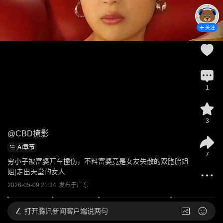
关注
1
3
@
CBD撩影
AI章节
7
穷小子被富婆开车撞伤，不料富婆竟是女友失散的双胞胎姐
姐|走出天堂的女人
2026-05-09 21:34
发布于
广东
打开
腾讯新闻客户端说两句