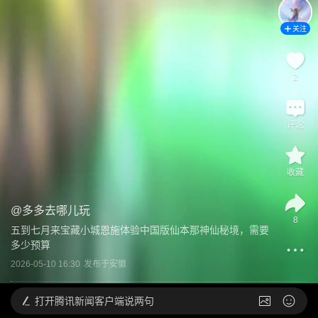
关注
2
评论
收藏
@
多多去哪儿玩
8
五到七月来宝藏小城恩施体验中国版仙本那神仙秘境，需要
多少预算
2026-05-10 16:30
发布于
安徽
打开
腾讯新闻客户端说两句