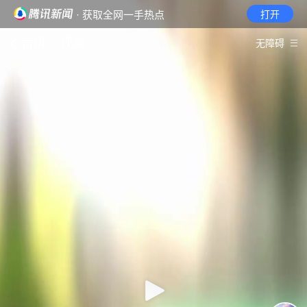
· 获取全网一手热点
打开
首页
视频
无障碍