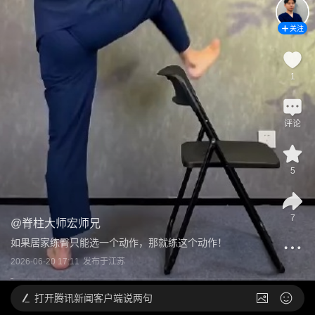
关注
1
评论
5
7
@
脊柱大师宏师兄
如果居家练臀只能选一个动作，那就练这个动作！
2026-06-20 17:11
发布于
江苏
打开
腾讯新闻客户端说两句