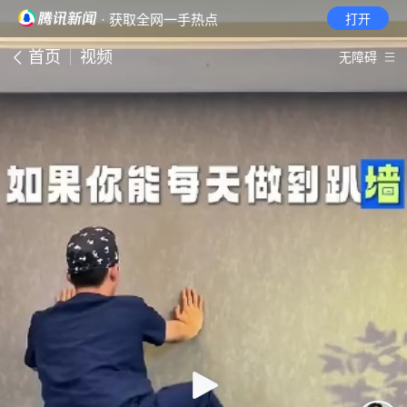
· 获取全网一手热点
打开
首页
视频
无障碍