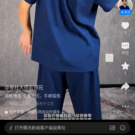
关注
5
评论
1
@
脊柱大师宏师兄
3
颈椎堵塞 头晕头沉，手麻锻炼
2026-06-20 09:20
发布于
江苏
作者声明：内容引用自站外媒体
打开
腾讯新闻客户端说两句