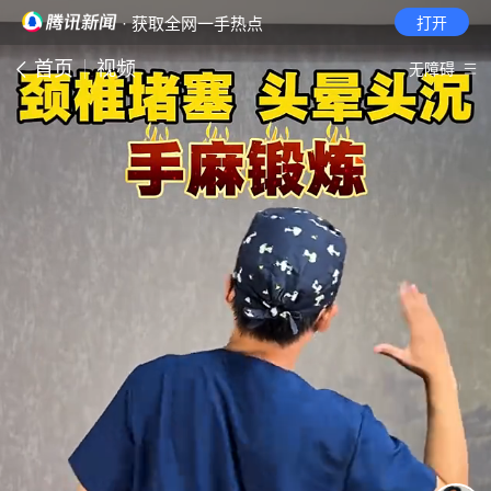
· 获取全网一手热点
打开
首页
视频
无障碍